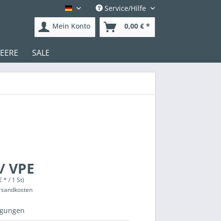
Service/Hilfe
Deutsch
Mein Konto
0,00 € *
DEERE
SALE
/ VPE
 * / 1 St)
ersandkosten
igungen