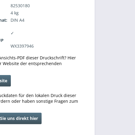
82530180
4 kg
mat:
DIN A4
✓
UP
WX3397946
Ansichts-PDF dieser Druckschrift? Hier
ur Website der entsprechenden
site
ckdaten für den lokalen Druck dieser
rdern oder haben sonstige Fragen zum
Sie uns direkt hier