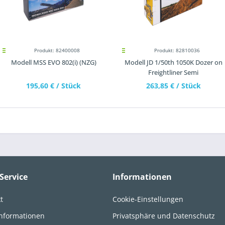
Produkt: 82400008
Produkt: 82810036
Modell MSS EVO 802(i) (NZG)
Modell JD 1/50th 1050K Dozer on
Freightliner Semi
195,60 €
/ Stück
263,85 €
/ Stück
Service
Informationen
t
Cookie-Einstellungen
informationen
Privatsphäre und Datenschutz