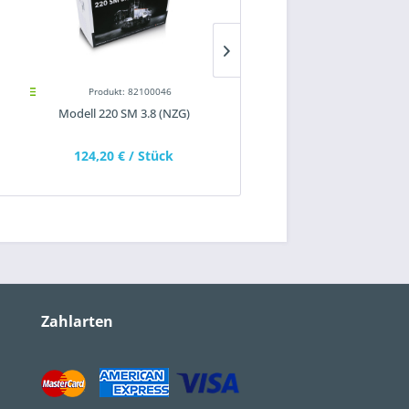
Produkt: 82100046
Produkt: 82100047
Modell 220 SM 3.8 (NZG)
Modell W 120 Fi (NZG)
124,20 €
/ Stück
121,25 €
/ Stück
Zahlarten