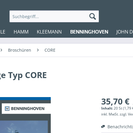
LE
HAMM
KLEEMANN
BENNINGHOVEN
JOHN 
Broschüren
CORE
ge Typ CORE
35,70 €
Inhalt:
20 St (1,79 €
inkl. MwSt.
zzgl. V
Benachricht