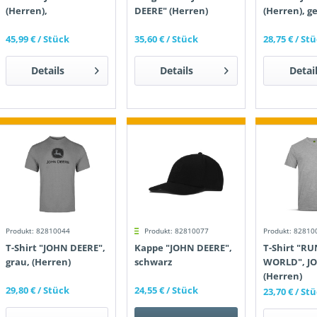
(Herren),
DEERE" (Herren)
(Herren), g
45,99 €
/ Stück
35,60 €
/ Stück
28,75 €
/ St
Details
Details
Detai
Produkt: 82810044
Produkt: 82810077
Produkt: 82810
T-Shirt "JOHN DEERE",
Kappe "JOHN DEERE",
T-Shirt "R
grau, (Herren)
schwarz
WORLD", J
(Herren)
29,80 €
/ Stück
24,55 €
/ Stück
23,70 €
/ St