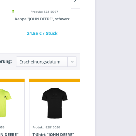
Produkt: 82810077
Produkt: 82810002
,
Kappe "JOHN DEERE", schwarz
T-Shirt "RUN YOUR WORLD
JOHN DEERE (Herren)
24,55 €
/ Stück
23,70 €
/ Stück
erung:
056
Produkt: 82810050
HN DEERE"
T-Shirt "JOHN DEERE"