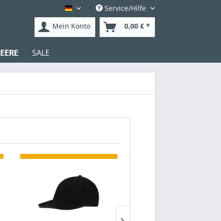
Service/Hilfe
Deutsch
Mein Konto
0,00 € *
EERE
SALE