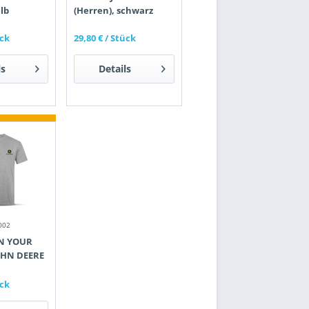
elb
(Herren), schwarz
ück
29,80 €
/ Stück
ls
Details
002
UN YOUR
OHN DEERE
ück