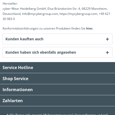
Hersteller:
cyber-Wear Heidelberg GmbH, Elsa-Brändström-Str. 4, 68229 Mannheim,
Deutschland, Info@mycybergroup.com, https://mycybergroup.com, +49 621
30 983 0
Konformitätserklärungen zu unseren Produkten finden Sie
hier.
Kunden kauften auch
Kunden haben sich ebenfalls angesehen
Service Hotline
Shop Service
Informationen
Zahlarten
* Alle Preise inkl. gesetzl. Mehrwertsteuer zzgl.
Versandkosten
und ggf.