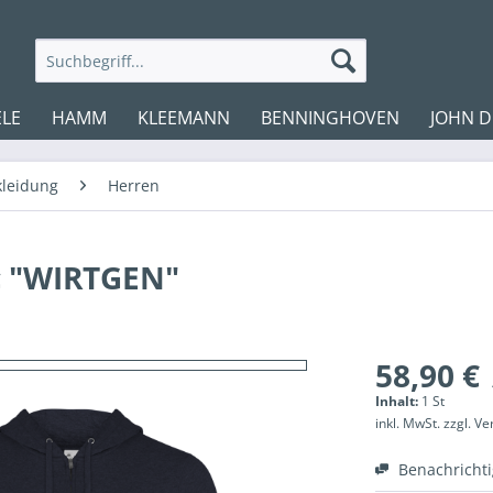
LE
HAMM
KLEEMANN
BENNINGHOVEN
JOHN D
kleidung
Herren
ic "WIRTGEN"
58,90 €
Inhalt:
1 St
inkl. MwSt.
zzgl. V
Benachricht