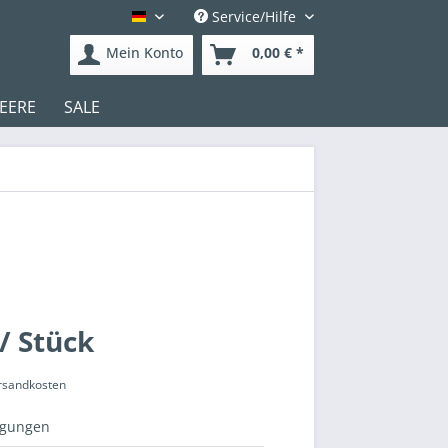
Service/Hilfe
Deutsch
Mein Konto
0,00 € *
EERE
SALE
/ Stück
ersandkosten
igungen