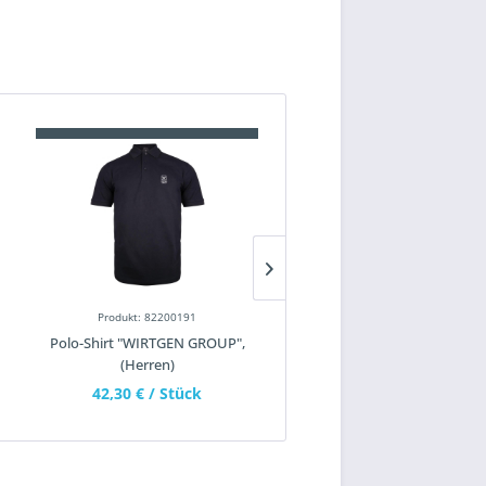
Produkt: 82200191
Produkt: 82600150
Polo-Shirt "WIRTGEN GROUP",
Kappe Mesh "VÖGELE"
(Herren)
42,30 €
/ Stück
8,40 €
/ Stück