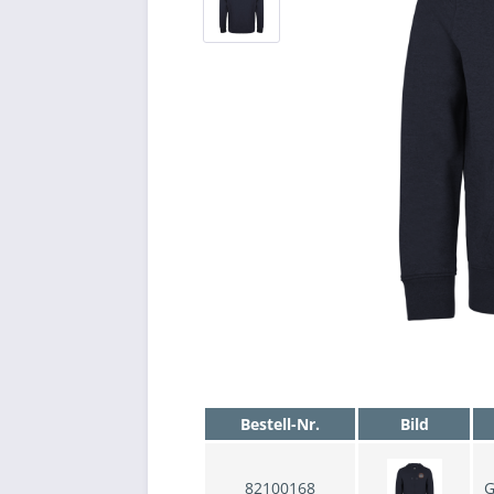
Bestell-Nr.
Bild
82100168
G