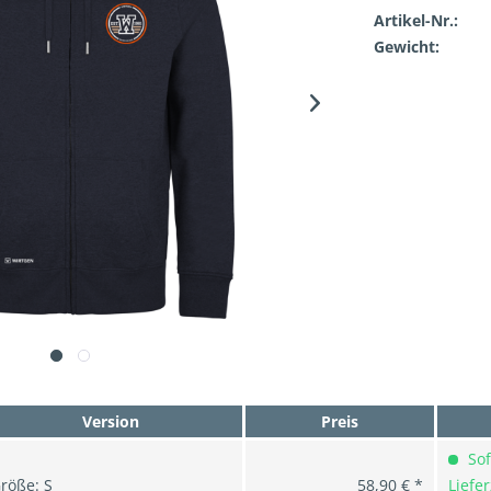
Artikel-Nr.:
Gewicht:
Version
Preis
Sof
röße: S
58,90 € *
Liefer