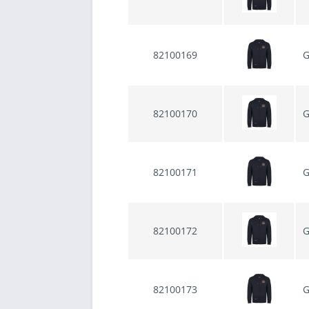
82100169
G
82100170
G
82100171
G
82100172
G
82100173
G