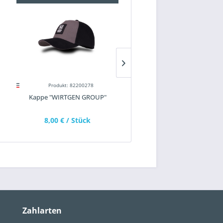
Produkt: 82200278
Produkt: 82600150
Kappe "WIRTGEN GROUP"
Kappe Mesh "VÖGELE"
8,00 €
/ Stück
8,40 €
/ Stück
Zahlarten