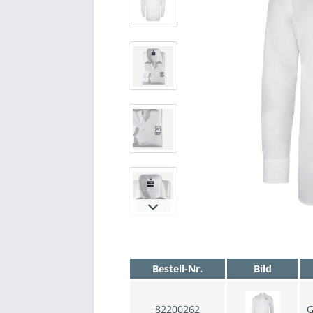
Bestell-Nr.
Bild
82200262
G