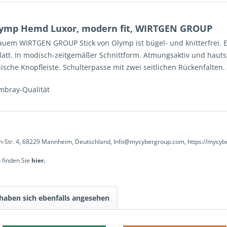
lymp Hemd Luxor, modern fit, WIRTGEN GROUP
rauem WIRTGEN GROUP Stick von Olymp ist b
ügel
- und k
nitterfrei.
latt. In modisch-zeitgemäßer Schnittform. Atmungsaktiv und haut
ische Knopfleiste. Schulterpasse mit zwei seitlichen Rückenfalten.
mbray-Qualität
-Str. 4, 68229 Mannheim, Deutschland, Info@mycybergroup.com, https://mycyb
 finden Sie
hier.
haben sich ebenfalls angesehen