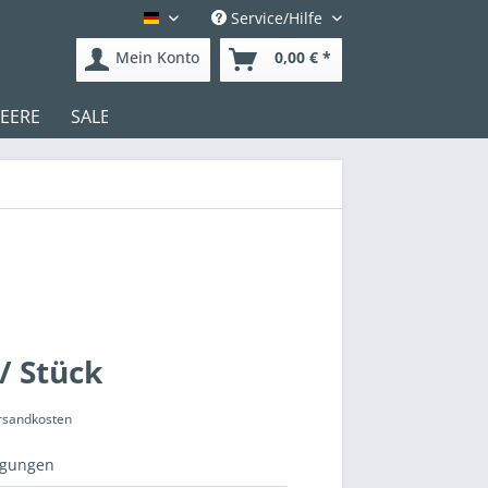
Service/Hilfe
Deutsch
Mein Konto
0,00 € *
DEERE
SALE
/ Stück
ersandkosten
igungen