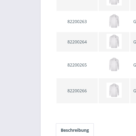
82200263
G
82200264
G
82200265
G
82200266
G
Beschreibung