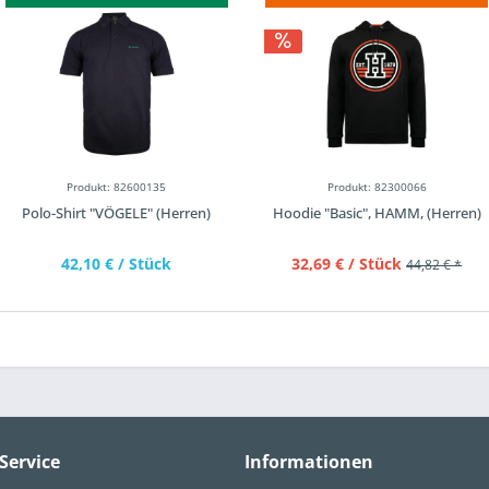
Produkt: 82600135
Produkt: 82300066
Polo-Shirt "VÖGELE" (Herren)
Hoodie "Basic", HAMM, (Herren)
42,10 €
/ Stück
32,69 €
/ Stück
44,82 € *
Service
Informationen