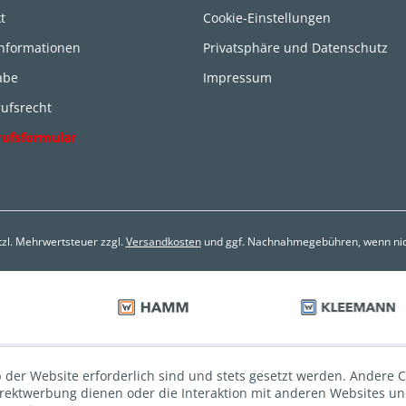
t
Cookie-Einstellungen
informationen
Privatsphäre und Datenschutz
abe
Impressum
ufsrecht
rufsformular
etzl. Mehrwertsteuer zzgl.
Versandkosten
und ggf. Nachnahmegebühren, wenn nic
 der Website erforderlich sind und stets gesetzt werden. Andere C
irektwerbung dienen oder die Interaktion mit anderen Websites u