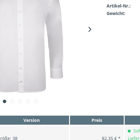
Artikel-Nr.:
Gewicht:
Version
Preis
Sof
röße: 38
82,35 € *
Liefer