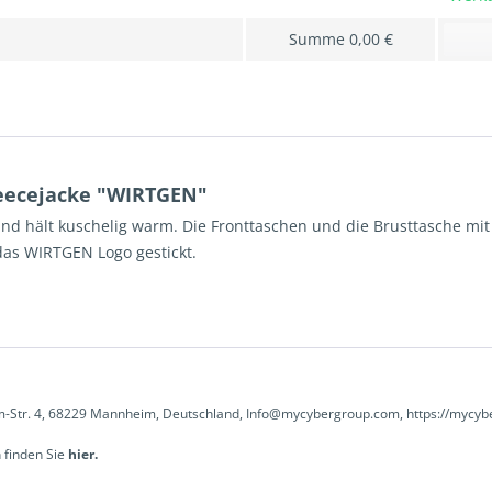
Summe
0,00 €
eecejacke "WIRTGEN"
s und hält kuschelig warm. Die Fronttaschen und die Brusttasche 
 das WIRTGEN Logo gestickt.
-Str. 4, 68229 Mannheim, Deutschland, Info@mycybergroup.com, https://mycyb
 finden Sie
hier.