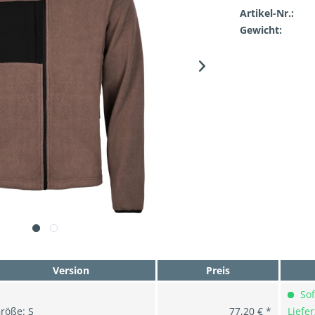
Artikel-Nr.:
Gewicht:
Version
Preis
Sof
röße: S
77,20 € *
Liefer