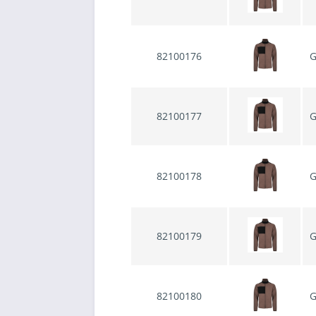
82100176
G
82100177
G
82100178
G
82100179
G
82100180
G