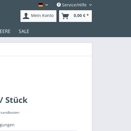
Service/Hilfe
Deutsch
Mein Konto
0,00 € *
EERE
SALE
/ Stück
ersandkosten
igungen