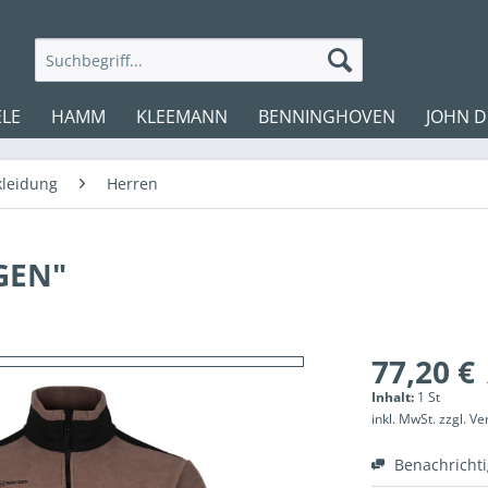
LE
HAMM
KLEEMANN
BENNINGHOVEN
JOHN D
kleidung
Herren
GEN"
77,20 €
Inhalt:
1 St
inkl. MwSt.
zzgl. V
Benachricht