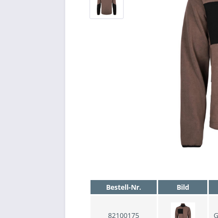
Bestell-Nr.
Bild
82100175
G